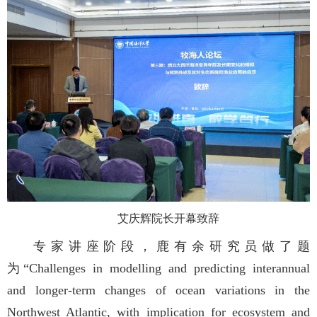
艾庆辉院长开幕致辞
专家讲座阶段，鹿有余研究员做了题
为
“Challenges in modelling and predicting interannual
and longer-term changes of ocean variations in the
Northwest Atlantic, with implication for ecosystem and