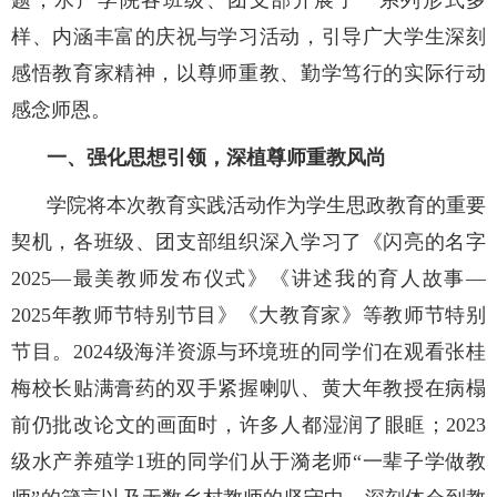
样、内涵丰富的庆祝与学习活动，引导广大学生深刻
感悟教育家精神，以尊师重教、勤学笃行的实际行动
感念师恩。
一、强化思想引领，深植尊师重教风尚
学院将本次教育实践活动作为
学生思政教育
的重要
契机，各班级、团支部
组织
深入学习
了
《闪亮的名字
2025—最美教师发布仪式》《讲述我的育人故事—
2025年教师节特别节目》《大教育家》等教师节特别
节目。2024级海洋资源与环境班的同学们在观看张桂
梅校长贴满膏药的双手紧握喇叭、黄大年教授在病榻
前仍批改论文的画面时，许多人都湿润了眼眶；2023
级水产养殖学1班的同学们从于漪老师“一辈子学做教