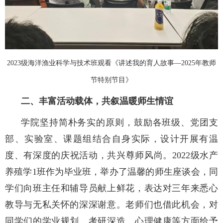
2023
级
海洋渔业科学与技术班观看《讲述我的育人故事
—2025
年教师
节特别节目》
二、丰富活动载体，共叙温暖师生情谊
学院坚持简朴务实的原则，鼓励各班级、党团支
部、实验室、课题组结合自身实际，设计开展有温
度、有深度的庆祝活动，共兴尊师风尚。
2022级水产
养殖学1班作为毕业班，举办了温馨的师生座谈会，同
学们向班主任和辅导员献上鲜花，表达对三年来悉心
教导与无私关怀的深深谢意。老师们也借此机会，对
同学们的学业规划、考研深造、心理健康等方面给予