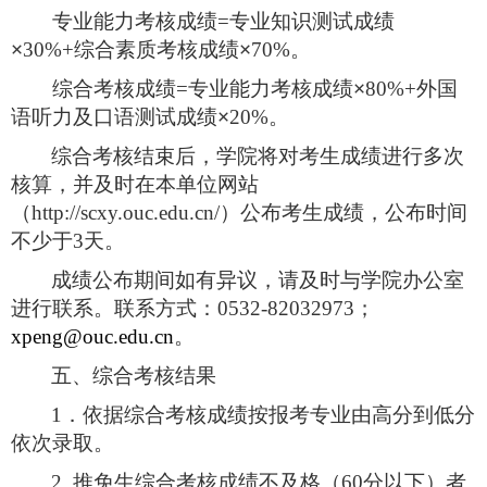
专业能力考核成绩
=
专业知识测试成绩
×
30%+
综合素质考核成绩
×
70%
。
综合考核成绩
=
专业能力考核成绩
×
80%+
外国
语听力及口语测试成绩
×
20%
。
综合考核结束后，
学院
将对考生成绩进行多次
核算，并及时在本单位网站
（
http://scxy.ouc.edu.cn/
）公布考生成绩，公布时间
不少于
3
天。
成绩公布期间如有异议，请及时与学院办公室
进行联系。联系方式：
0532-82032973
；
xpeng@ouc.edu.cn
。
五、综合考核结果
1
．依据综合考核成绩按报考专业由高分到低分
依次录取。
2.
推免生综合考核成绩不及格（
60
分以下）者