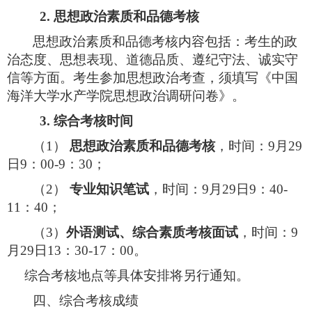
2.
思想政治素质和品德考核
思想政治素质和品德考核内容包括：考生的政
治态度、思想表现、道德品质、遵纪守法、诚实守
信等方面。考生参加思想政治考查，须填写《中国
海洋大学水产学院思想政治调研问卷》。
3.
综合考核时间
（
1
）
思想政治素质和品德考核
，时间：
9
月
29
日
9
：
00-9
：
30
；
（
2
）
专业知识笔试
，时间：
9
月
29
日
9
：
40-
11
：
40
；
（3）
外语测试、综合素质考核面试
，时间：
9
月
29
日
13
：
30-17
：
00
。
综合考核地点等具体安排将另行通知。
四、综合考核成绩