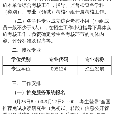
施本单位综合考核工作，指导、监督检查各学科
（类别）、专业（领域）考核小组开展考核工作。
（二）各学科专业成立综合考核小组（小组成
员一般不少于
5
人），在招生工作小组指导下具体实
施
考核工作，负责确定考生各考核环节的具体内
容、评分标准及程序等。
二、接收专业
学位类别
专业代码
专业名称
专业学位
095134
渔业发展
三、工作安排
（一）推免服务系统报名
9
月
26
日
8
：
00-9
月
27
日
8
：
00
，考生登录“全国
推荐免试攻读研究生（免初试、转段）信息公开管