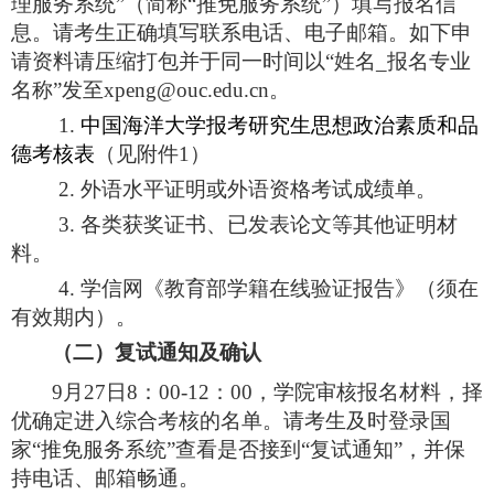
理服务系统”（简称“推免服务系统”）填写报名信
息。请考生正确填写联系电话、电子邮箱。
如下申
请资料请压缩打包并于同一时间以“姓名
_
报名专业
名称”发至
xpeng@ouc.edu.cn
。
1.
中国海洋大学报考研究生思想政治素质和品
德考核表
（见附件
1
）
2.
外语水平证明或外语资格考试成绩单。
3.
各类获奖证书、已发表论文等其他证明材
料。
4.
学信网《教育部学籍在线验证报告》（须在
有效期内）。
（二）复试通知及确认
9
月
27
日
8
：
00-12
：
00
，学院审核报名材料，择
优确定进入综合考核的名单。请考生及时登录国
家“推免服务系统”查看是否接到“复试通知”，并保
持电话、邮箱畅通。