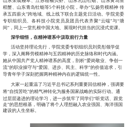
山东荣成鳗草、江苏赣榆贝虾、山东乳山牡蛎、山东黄岛鱼
稻蟹、山东青岛牡蛎等5个科技小院，
举办
“
弘扬劳模精神 传
承五四薪火
”
跨地域、线上线下联合主题党日活动。学院党委
专职组织员、
各科技小院
党员及团员代表齐聚“云端”与“塘
间”，同上一堂扎根中国大地、展现时代担当的沉浸式党课。
深学细悟，在精神谱系中汲取前行力量
活动
坚持理论先行，
学院
党委
专职组织员
刘奕彤领学促
学，深入阐释
劳模精神与五四精神的历史脉络和时代内涵。
她从中国共产党人精神谱系的高度，剖析
“
爱岗敬业、争创一
流
”
的职业操守
与
“
爱国、进步、民主、科学
”
的价值追求
，引
导青年学子深刻把握两种精神内在的逻辑统一性。
大家一起重温了习近平总书记
系列重要回信精神，强调要
将
“自找苦吃”的精气神转化为服务国家战略的实际行动。通
过层层递进的理论学习，进一步筑牢了同学们“听党话、跟
党
走”的思想根基，明确了将个人理想融入农业强国、海洋强国
建设的人生坐标。