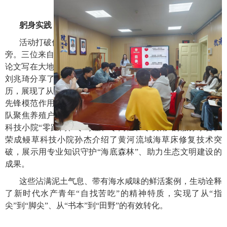
躬身实践，在田野课堂中书写青春答卷
活动打破传统会议室局限，将讲台搬至养殖塘边、海草床
旁。三位来自不同科技小院的学生代表，以亲身经历讲述“把
论文写在大地上”的奋斗故事。乳山牡蛎科技小院党支部书记
刘兆琦分享了支部党员在黄金育种季深陷泥沼坚守采样的经
历，展现了从“泥腿子”到“数据分析师”的角色蜕变，诠释党员
先锋模范作用。黄岛鱼稻蟹科技小院学生院长朱洪根讲述团
队聚焦养殖户痛点，开展病害科普与技术攻关的过程，体现
科技小院“零距离、零时差、零门槛、零费用”的服务宗旨。
荣成鳗草科技小院孙杰介绍了黄河流域海草床修复技术突
破，展示用专业知识守护“海底森林”、助力生态文明建设的
成果。
这些沾满泥土气息、带有海水咸味的鲜活案例，生动诠释
了新时代水产青年“自找苦吃”的精神特质，实现了从“指
尖”到“脚尖”、从“书本”到“田野”的有效转化。