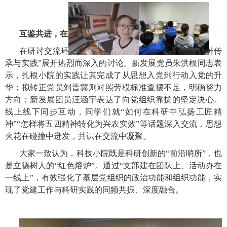
互鉴共进，在思想碰撞中凝聚奋进共识
在研讨交流环节，现场同学围绕“党建引领科研”“精神传
承与实践”展开热烈而深入的讨论。新发展党员朱洪根同志表
示，扎根小院的实践让其完成了从思想入党到行动入党的升
华；拟转正党员刘晋冀则对照劳模标准查摆不足，明确努力
方向；新发展团员汪涵宇表达了向党组织靠拢的坚定决心。
线上线下同步互动，同学们就“如何在科研中弘扬工匠精
神”“怎样将五四精神转化为兴农实效”等话题深入交流，思想
火花在碰撞中迸发，共识在交流中凝聚。
大家一致认为，科技小院既是科研创新的“前沿哨所”，也
是立德树人的“红色熔炉”。通过“支部建在团队上、活动办在
一线上”，有效强化了基层党组织的政治功能和组织功能，实
现了党建工作与科研实践的同频共振、深度融合。