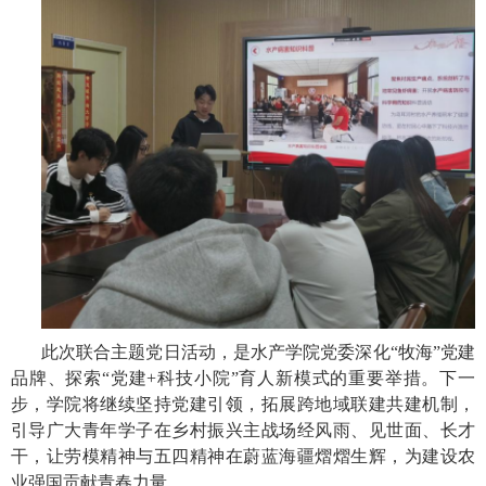
此次联合主题党日活动，是水产学院党委深化
“牧海”党建
品牌、探索“党建+科技小院”育人新模式的重要举措。
下一
步，学院将继续坚持党建引领，拓展跨地域联建共建机制，
引导广大青年学子在乡村振兴主战场经风雨、
见世面、长才
干，
让劳模精神与五四精神在蔚蓝
海疆
熠熠生辉
，
为建设农
业强国贡献青春力量
。